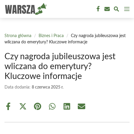
Przejdź
M
do
treści
Strona główna
/
Biznes i Praca
/
Czy nagroda jubileuszowa jest
wliczana do emerytury? Kluczowe informacje
Czy nagroda jubileuszowa jest
wliczana do emerytury?
Kluczowe informacje
Data dodania:
8 czerwca 2025 r.
Share
Share
Share
Share
Share
Share
on
on
on
on
on
on
Facebook
X
Pinterest
WhatsApp
LinkedIn
Email
(Twitter)