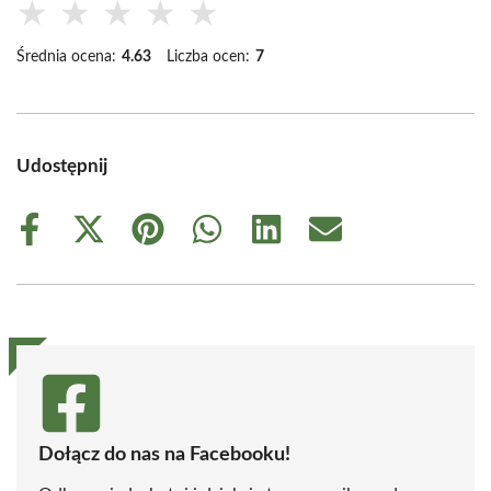
★
★
★
★
★
Średnia ocena:
4.63
Liczba ocen:
7
Udostępnij
Share
Share
Share
Share
Share
Share
on
on
on
on
on
on
Facebook
X
Pinterest
WhatsApp
LinkedIn
Email
(Twitter)
Dołącz do nas na Facebooku!