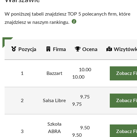
Warszawie
W poniższej tabeli znajdziesz TOP 5 polecanych firm, które
znajdziesz w naszym rankingu.
Pozycja
Firma
Ocena
Wizytówk
10.00
1
Bazzart
Zobacz F
10.00
9.75
2
Salsa Libre
Zobacz F
9.75
Szkoła
9.50
3
ABRA
Zobacz F
9.50