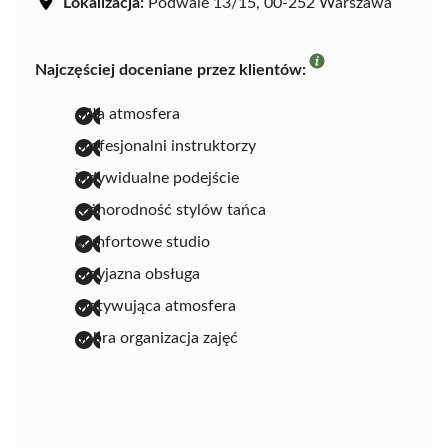
Lokalizacja:
Podwale 13/15, 00-252 Warszawa
Najczęściej doceniane przez klientów:
miła atmosfera
profesjonalni instruktorzy
indywidualne podejście
różnorodność stylów tańca
komfortowe studio
przyjazna obsługa
motywująca atmosfera
dobra organizacja zajęć