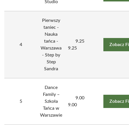
Studio
Pierwszy
taniec -
Nauka
tańca -
9.25
4
Zobacz F
Warszawa
9.25
- Step by
Step
Sandra
Dance
Family –
9.00
5
Szkoła
Zobacz F
9.00
Tańca w
Warszawie