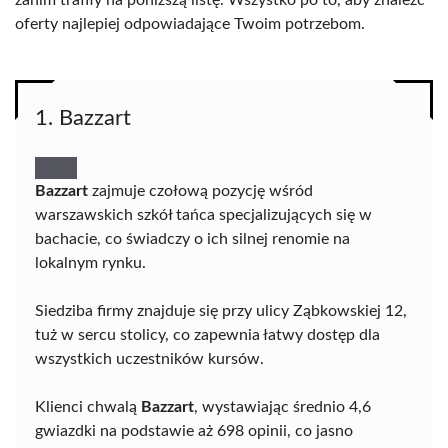
zanim trafiły na poniższą listę. Wszystko po to, aby znaleźć
oferty najlepiej odpowiadające Twoim potrzebom.
1. Bazzart
Bazzart
zajmuje czołową pozycję wśród
warszawskich szkół tańca specjalizujących się w
bachacie, co świadczy o ich silnej renomie na
lokalnym rynku.
Siedziba firmy znajduje się przy ulicy Ząbkowskiej 12,
tuż w sercu stolicy, co zapewnia łatwy dostęp dla
wszystkich uczestników kursów.
Klienci chwalą
Bazzart
, wystawiając średnio 4,6
gwiazdki na podstawie aż 698 opinii, co jasno