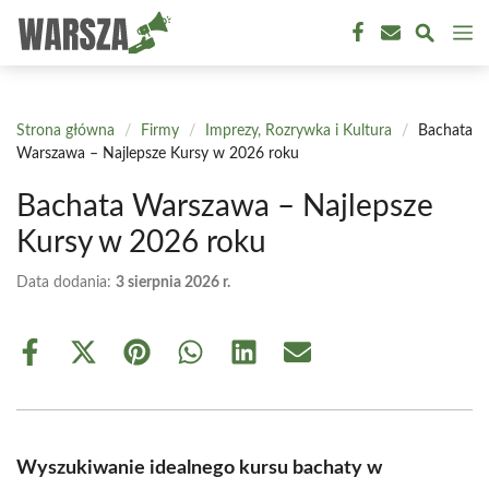
Przejdź
M
do
treści
Strona główna
/
Firmy
/
Imprezy, Rozrywka i Kultura
/
Bachata
Warszawa – Najlepsze Kursy w 2026 roku
Bachata Warszawa – Najlepsze
Kursy w 2026 roku
Data dodania:
3 sierpnia 2026 r.
Share
Share
Share
Share
Share
Share
on
on
on
on
on
on
Facebook
X
Pinterest
WhatsApp
LinkedIn
Email
(Twitter)
Wyszukiwanie idealnego kursu bachaty w