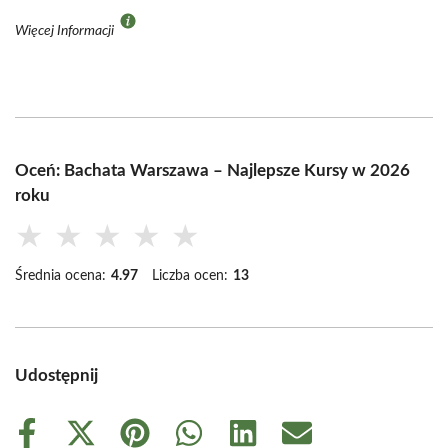
Więcej Informacji
Oceń: Bachata Warszawa – Najlepsze Kursy w 2026
roku
★
★
★
★
★
Średnia ocena:
4.97
Liczba ocen:
13
Udostępnij
Share
Share
Share
Share
Share
Share