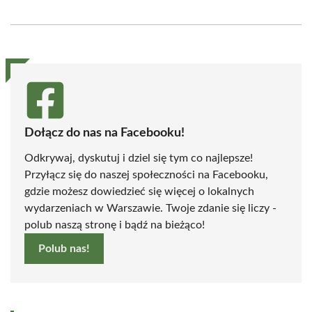
on
on
on
on
on
on
Facebook
X
Pinterest
WhatsApp
LinkedIn
Email
(Twitter)
Dołącz do nas na Facebooku!
Odkrywaj, dyskutuj i dziel się tym co najlepsze!
Przyłącz się do naszej społeczności na Facebooku,
gdzie możesz dowiedzieć się więcej o lokalnych
wydarzeniach w Warszawie. Twoje zdanie się liczy -
polub naszą stronę i bądź na bieżąco!
Polub nas!