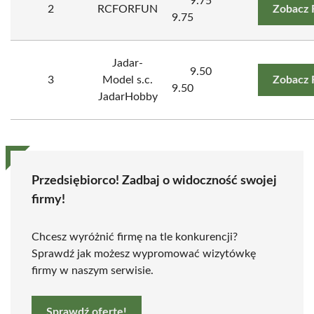
9.75
2
RCFORFUN
Zobacz 
9.75
Jadar-
9.50
3
Model s.c.
Zobacz 
9.50
JadarHobby
Przedsiębiorco! Zadbaj o widoczność swojej
firmy!
Chcesz wyróżnić firmę na tle konkurencji?
Sprawdź jak możesz wypromować wizytówkę
firmy w naszym serwisie.
Sprawdź ofertę!