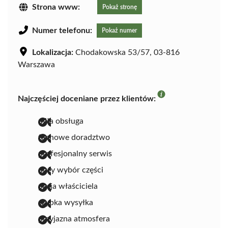
Strona www:
Pokaż stronę
Numer telefonu:
Pokaż numer
Lokalizacja:
Chodakowska 53/57, 03-816
Warszawa
Najczęściej doceniane przez klientów:
miła obsługa
fachowe doradztwo
profesjonalny serwis
duży wybór części
pasja właściciela
szybka wysyłka
przyjazna atmosfera