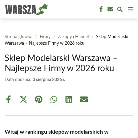
Przejdź
M
do
treści
Strona główna
/
Firmy
/
Zakupy i Handel
/
Sklep Modelarski
Warszawa – Najlepsze Firmy w 2026 roku
Sklep Modelarski Warszawa –
Najlepsze Firmy w 2026 roku
Data dodania:
3 sierpnia 2026 r.
Share
Share
Share
Share
Share
Share
on
on
on
on
on
on
Facebook
X
Pinterest
WhatsApp
LinkedIn
Email
(Twitter)
Witaj w rankingu sklepów modelarskich w