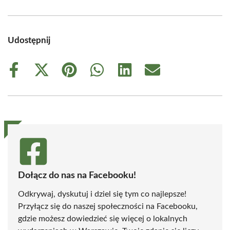
Udostępnij
Share
Share
Share
Share
Share
Share
on
on
on
on
on
on
Facebook
X
Pinterest
WhatsApp
LinkedIn
Email
(Twitter)
Dołącz do nas na Facebooku!
Odkrywaj, dyskutuj i dziel się tym co najlepsze!
Przyłącz się do naszej społeczności na Facebooku,
gdzie możesz dowiedzieć się więcej o lokalnych