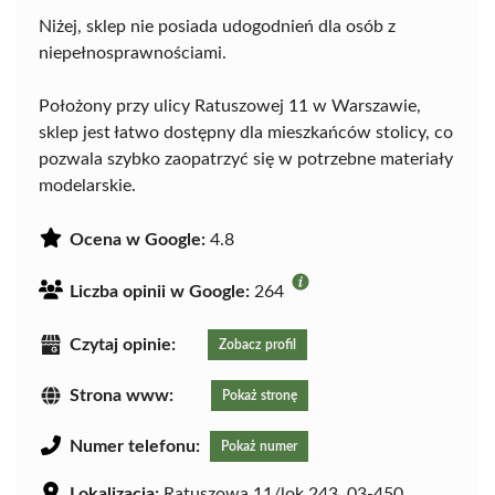
Niżej, sklep nie posiada udogodnień dla osób z
niepełnosprawnościami.
Położony przy ulicy Ratuszowej 11 w Warszawie,
sklep jest łatwo dostępny dla mieszkańców stolicy, co
pozwala szybko zaopatrzyć się w potrzebne materiały
modelarskie.
Ocena w Google:
4.8
Liczba opinii w Google:
264
Czytaj opinie:
Zobacz profil
Strona www:
Pokaż stronę
Numer telefonu:
Pokaż numer
Lokalizacja:
Ratuszowa 11/lok.243, 03-450