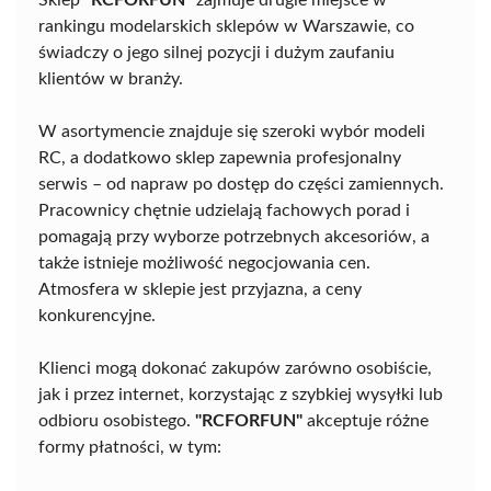
Sklep
"RCFORFUN"
zajmuje drugie miejsce w
rankingu modelarskich sklepów w Warszawie, co
świadczy o jego silnej pozycji i dużym zaufaniu
klientów w branży.
W asortymencie znajduje się szeroki wybór modeli
RC, a dodatkowo sklep zapewnia profesjonalny
serwis – od napraw po dostęp do części zamiennych.
Pracownicy chętnie udzielają fachowych porad i
pomagają przy wyborze potrzebnych akcesoriów, a
także istnieje możliwość negocjowania cen.
Atmosfera w sklepie jest przyjazna, a ceny
konkurencyjne.
Klienci mogą dokonać zakupów zarówno osobiście,
jak i przez internet, korzystając z szybkiej wysyłki lub
odbioru osobistego.
"RCFORFUN"
akceptuje różne
formy płatności, w tym: