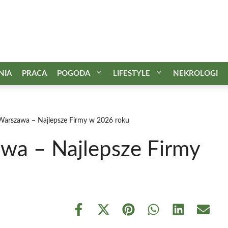
NIA
PRACA
POGODA
LIFESTYLE
NEKROLOGI
Warszawa – Najlepsze Firmy w 2026 roku
wa – Najlepsze Firmy
Share
Share
Share
Share
Share
Share
on
on
on
on
on
on