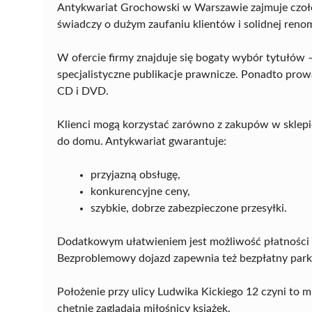
Antykwariat Grochowski w Warszawie zajmuje czoło
świadczy o dużym zaufaniu klientów i solidnej renom
W ofercie firmy znajduje się bogaty wybór tytułów –
specjalistyczne publikacje prawnicze. Ponadto prow
CD i DVD.
Klienci mogą korzystać zarówno z zakupów w sklepie
do domu. Antykwariat gwarantuje:
przyjazną obsługę,
konkurencyjne ceny,
szybkie, dobrze zabezpieczone przesyłki.
Dodatkowym ułatwieniem jest możliwość płatności
Bezproblemowy dojazd zapewnia też bezpłatny parki
Położenie przy ulicy Ludwika Kickiego 12 czyni to 
chętnie zaglądają miłośnicy książek.