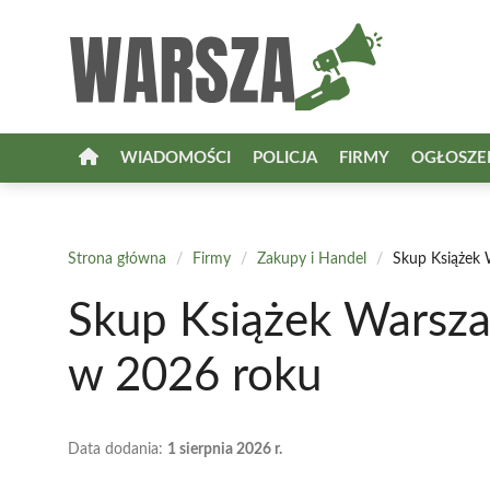
Przejdź
do
treści
WIADOMOŚCI
POLICJA
FIRMY
OGŁOSZE
Strona główna
/
Firmy
/
Zakupy i Handel
/
Skup Książek 
Skup Książek Warsza
w 2026 roku
Data dodania:
1 sierpnia 2026 r.