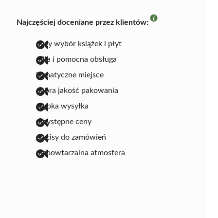
Najczęściej doceniane przez klientów:
duży wybór książek i płyt
miła i pomocna obsługa
klimatyczne miejsce
dobra jakość pakowania
szybka wysyłka
przystępne ceny
gratisy do zamówień
niepowtarzalna atmosfera