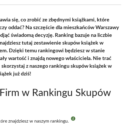
Facebook
X
Pinterest
WhatsApp
LinkedIn
Email
(Twitter)
awia się, co zrobić ze zbędnymi książkami, które
ć, czy oddać? Na szczęście dla mieszkańców Warszawy
jąć świadomą decyzję. Ranking bazuje na liczbie
najdziesz tutaj zestawienie skupów książek w
em. Dzięki temu rankingowi będziesz w stanie
ały wartość i znajdą nowego właściciela. Nie trać
 skorzystaj z naszego rankingu skupów książek w
ążek już dziś!
 Firm w Rankingu Skupów
które znajdziesz w naszym rankingu.