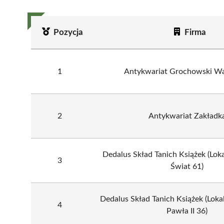
Pozycja
Firma
1
Antykwariat Grochowski W
2
Antykwariat Zakładk
Dedalus Skład Tanich Książek (Lok
3
Świat 61)
Dedalus Skład Tanich Książek (Lokali
4
Pawła II 36)