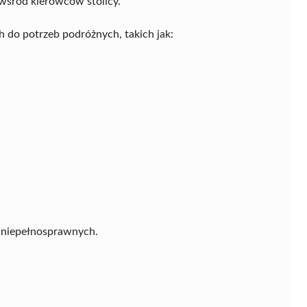
 wśród kierowców stolicy.
h do potrzeb podróżnych, takich jak:
b niepełnosprawnych.