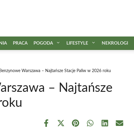
NIA
PRACA
POGODA
LIFESTYLE
NEKROLOGI
 Benzynowe Warszawa – Najtańsze Stacje Paliw w 2026 roku
arszawa – Najtańsze
roku
Share
Share
Share
Share
Share
Share
on
on
on
on
on
on