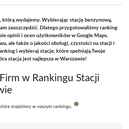
Facebook
X
Pinterest
WhatsApp
LinkedIn
Email
(Twitter)
, którą wydajemy. Wybierając stację benzynową,
am zaoszczędzić. Dlatego przygotowaliśmy ranking
bie opinii i ocen użytkowników w Google Maps.
a, ale także o jakości obsługi, czystości na stacji i
king i wybieraj stacje, które spełniają Twoje
tóra stacja jest najlepsza w Warszawie!
Firm w Rankingu Stacji
wie
 które znajdziesz w naszym rankingu.