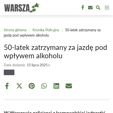
Przejdź
M
do
treści
Strona główna
/
Kronika Policyjna
/
50-latek zatrzymany za
jazdę pod wpływem alkoholu
50-latek zatrzymany za jazdę pod
wpływem alkoholu
Data dodania:
15 lipca 2025 r.
Share
Share
Share
Share
Share
Share
on
on
on
on
on
on
Facebook
X
Pinterest
WhatsApp
LinkedIn
Email
(Twitter)