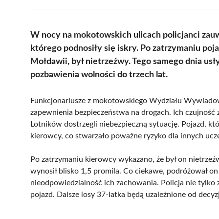
W nocy na mokotowskich ulicach policjanci zau
którego podnosiły się iskry. Po zatrzymaniu poja
Mołdawii, był nietrzeźwy. Tego samego dnia usł
pozbawienia wolności do trzech lat.
Funkcjonariusze z mokotowskiego Wydziału Wywiadow
zapewnienia bezpieczeństwa na drogach. Ich czujność 
Lotników dostrzegli niebezpieczną sytuację. Pojazd, k
kierowcy, co stwarzało poważne ryzyko dla innych ucz
Po zatrzymaniu kierowcy wykazano, że był on nietrzeźw
wynosił blisko 1,5 promila. Co ciekawe, podróżował 
nieodpowiedzialność ich zachowania. Policja nie tylko
pojazd. Dalsze losy 37-latka będą uzależnione od decyzj