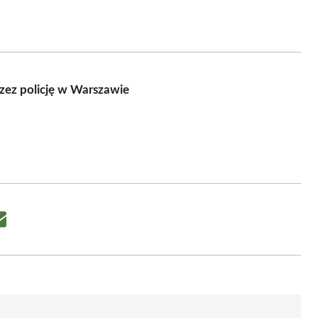
zez policję w Warszawie
Share
on
Email