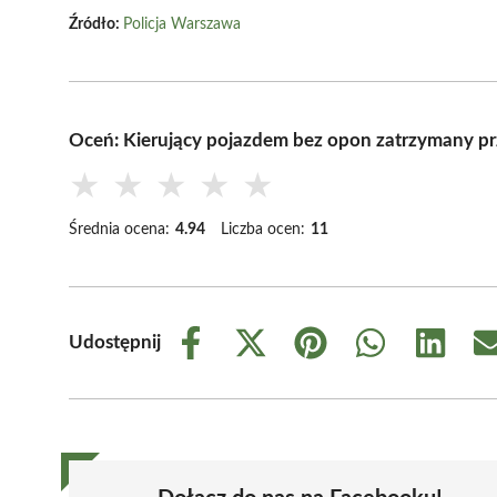
Źródło:
Policja Warszawa
Oceń: Kierujący pojazdem bez opon zatrzymany pr
★
★
★
★
★
Średnia ocena:
4.94
Liczba ocen:
11
Udostępnij
Share
Share
Share
Share
Share
on
on
on
on
on
Facebook
X
Pinterest
WhatsApp
LinkedIn
(Twitter)