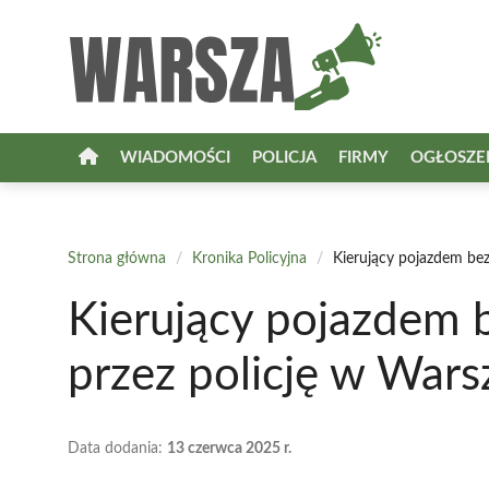
Przejdź
do
treści
WIADOMOŚCI
POLICJA
FIRMY
OGŁOSZE
Strona główna
/
Kronika Policyjna
/
Kierujący pojazdem be
Kierujący pojazdem 
przez policję w War
Data dodania:
13 czerwca 2025 r.