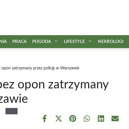
NIA
PRACA
POGODA
LIFESTYLE
NEKROLOGI
z opon zatrzymany przez policję w Warszawie
bez opon zatrzymany
szawie
Share
Share
Share
Share
Share
Share
on
on
on
on
on
on