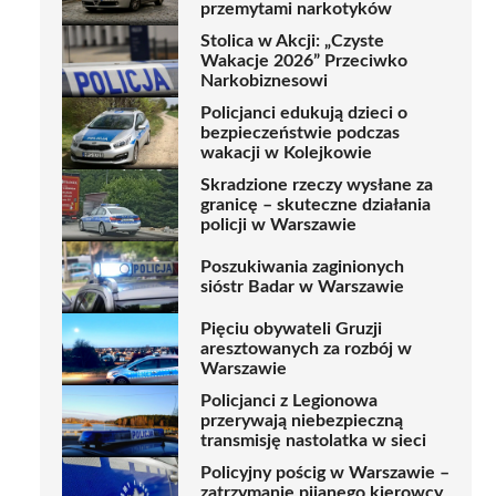
przemytami narkotyków
Stolica w Akcji: „Czyste
Wakacje 2026” Przeciwko
Narkobiznesowi
Policjanci edukują dzieci o
bezpieczeństwie podczas
wakacji w Kolejkowie
Skradzione rzeczy wysłane za
granicę – skuteczne działania
policji w Warszawie
Poszukiwania zaginionych
sióstr Badar w Warszawie
Pięciu obywateli Gruzji
aresztowanych za rozbój w
Warszawie
Policjanci z Legionowa
przerywają niebezpieczną
transmisję nastolatka w sieci
Policyjny pościg w Warszawie –
zatrzymanie pijanego kierowcy