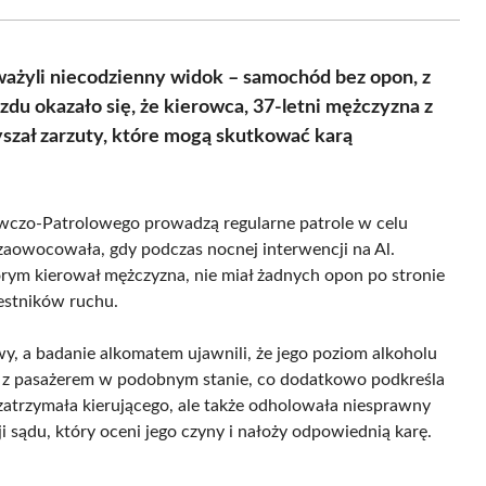
Facebook
X
Pinterest
WhatsApp
LinkedIn
Email
(Twitter)
ważyli niecodzienny widok – samochód bez opon, z
zdu okazało się, że kierowca, 37-letni mężczyzna z
yszał zarzuty, które mogą skutkować karą
czo-Patrolowego prowadzą regularne patrole w celu
zaowocowała, gdy podczas nocnej interwencji na Al.
tórym kierował mężczyzna, nie miał żadnych opon po stronie
estników ruchu.
y, a badanie alkomatem ujawnili, że jego poziom alkoholu
on z pasażerem w podobnym stanie, co dodatkowo podkreśla
 zatrzymała kierującego, ale także odholowała niesprawny
i sądu, który oceni jego czyny i nałoży odpowiednią karę.