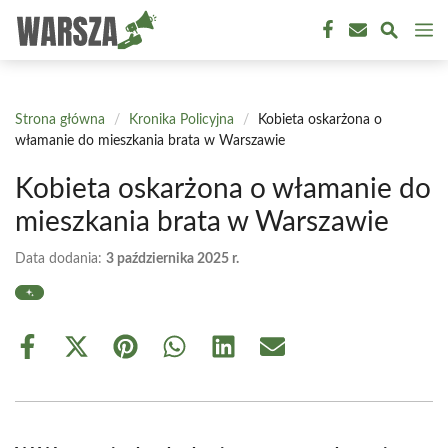
Przejdź
M
do
treści
Strona główna
/
Kronika Policyjna
/
Kobieta oskarżona o
włamanie do mieszkania brata w Warszawie
Kobieta oskarżona o włamanie do
mieszkania brata w Warszawie
Data dodania:
3 października 2025 r.
Share
Share
Share
Share
Share
Share
on
on
on
on
on
on
Facebook
X
Pinterest
WhatsApp
LinkedIn
Email
(Twitter)