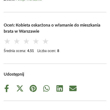
Oceń: Kobieta oskarżona o włamanie do mieszkania
brata w Warszawie
★
★
★
★
★
Średnia ocena:
4.51
Liczba ocen:
8
Udostępnij
Share
Share
Share
Share
Share
Share
on
on
on
on
on
on
Facebook
X
Pinterest
WhatsApp
LinkedIn
Email
(Twitter)