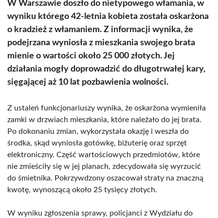
W Warszawie doszło do nietypowego włamania, w
wyniku którego 42-letnia kobieta została oskarżona
o kradzież z włamaniem. Z informacji wynika, że
podejrzana wyniosła z mieszkania swojego brata
mienie o wartości około 25 000 złotych. Jej
działania mogły doprowadzić do długotrwałej kary,
sięgającej aż 10 lat pozbawienia wolności.
Z ustaleń funkcjonariuszy wynika, że oskarżona wymieniła
zamki w drzwiach mieszkania, które należało do jej brata.
Po dokonaniu zmian, wykorzystała okazję i weszła do
środka, skąd wyniosła gotówkę, biżuterię oraz sprzęt
elektroniczny. Część wartościowych przedmiotów, które
nie zmieściły się w jej planach, zdecydowała się wyrzucić
do śmietnika. Pokrzywdzony oszacował straty na znaczną
kwotę, wynoszącą około 25 tysięcy złotych.
W wyniku zgłoszenia sprawy, policjanci z Wydziału do