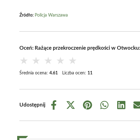
Źródło:
Policja Warszawa
Oceń: Rażące przekroczenie prędkości w Otwocku: 
★
★
★
★
★
Średnia ocena:
4.61
Liczba ocen:
11
Udostępnij
Share
Share
Share
Share
Share
on
on
on
on
on
Facebook
X
Pinterest
WhatsApp
LinkedIn
(Twitter)