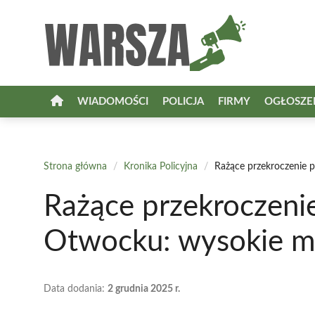
Przejdź
do
treści
WIADOMOŚCI
POLICJA
FIRMY
OGŁOSZE
Strona główna
/
Kronika Policyjna
/
Rażące przekroczenie p
Rażące przekroczeni
Otwocku: wysokie ma
Data dodania:
2 grudnia 2025 r.