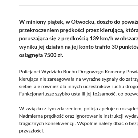
W miniony piątek, w Otwocku, doszło do poważ
przekroczeniem prędkości przez kierującą, która
poruszająca się z prędkością 139 km/h w obszar
wyniku jej działań na jej konto trafiło 30 pun
osiągnęła 7500 zł.
Policjanci Wydziału Ruchu Drogowego Komendy Powiat
kierująca nie zareagowała na wyraźne sygnały do zatrz
siebie, ale również dla innych uczestników ruchu dro
Funkcjonariusze szybko ustalili jej tożsamość, co pozw
W związku z tym zdarzeniem, policja apeluje o rozsąd
Nadmierna prędkość oraz ignorowanie instrukcji wyd
tragicznych konsekwencji. Wspólnie należy dbać o bez
przyszłości.