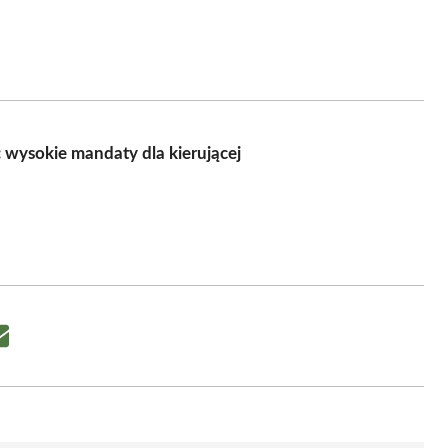
wysokie mandaty dla kierującej
Share
on
Email