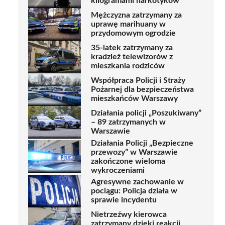
kilogramami narkotyków
Mężczyzna zatrzymany za
uprawę marihuany w
przydomowym ogrodzie
35-latek zatrzymany za
kradzież telewizorów z
mieszkania rodziców
Współpraca Policji i Straży
Pożarnej dla bezpieczeństwa
mieszkańców Warszawy
Działania policji „Poszukiwany”
– 89 zatrzymanych w
Warszawie
Działania Policji „Bezpieczne
przewozy” w Warszawie
zakończone wieloma
wykroczeniami
Agresywne zachowanie w
pociągu: Policja działa w
sprawie incydentu
Nietrzeźwy kierowca
zatrzymany dzięki reakcji