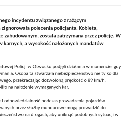
Facebook
X
Pinterest
WhatsApp
LinkedIn
Email
(Twitter)
nego incydentu związanego z rażącym
 zignorowała polecenia policjanta. Kobieta,
ze zabudowanym, została zatrzymana przez policję. W
któw karnych, a wysokość nałożonych mandatów
owej Policji w Otwocku podjęli działania w momencie, gdy
ymania. Osoba ta stwarzała niebezpieczeństwo nie tylko dla
gowego, przekraczając dozwoloną prędkość o 89 km/h.
oliło na nałożenie wymaganych kar.
ek i odpowiedzialność podczas prowadzenia pojazdów.
awanych przez służby mundurowe mogą prowadzić do
pieczeństwo na drogach, aby uniknąć podobnych sytuacji w