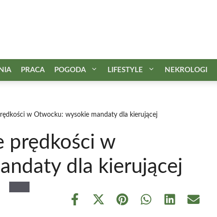
NIA
PRACA
POGODA
LIFESTYLE
NEKROLOGI
rędkości w Otwocku: wysokie mandaty dla kierującej
e prędkości w
ndaty dla kierującej
Share
Share
Share
Share
Share
Share
on
on
on
on
on
on