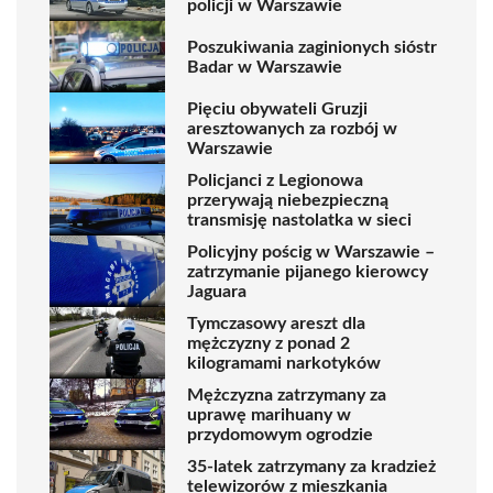
policji w Warszawie
Poszukiwania zaginionych sióstr
Badar w Warszawie
Pięciu obywateli Gruzji
aresztowanych za rozbój w
Warszawie
Policjanci z Legionowa
przerywają niebezpieczną
transmisję nastolatka w sieci
Policyjny pościg w Warszawie –
zatrzymanie pijanego kierowcy
Jaguara
Tymczasowy areszt dla
mężczyzny z ponad 2
kilogramami narkotyków
Mężczyzna zatrzymany za
uprawę marihuany w
przydomowym ogrodzie
35-latek zatrzymany za kradzież
telewizorów z mieszkania