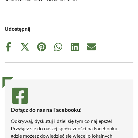
Średnia ocena:
4.51
Liczba ocen:
10
Udostępnij
Share
Share
Share
Share
Share
Share
on
on
on
on
on
on
Facebook
X
Pinterest
WhatsApp
LinkedIn
Email
(Twitter)
Dołącz do nas na Facebooku!
Odkrywaj, dyskutuj i dziel się tym co najlepsze!
Przyłącz się do naszej społeczności na Facebooku,
gdzie możesz dowiedzieć się więcej o lokalnych