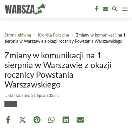
Przejdź
M
do
treści
Strona główna
/
Kronika Policyjna
/
Zmiany w komunikacji na 1
sierpnia w Warszawie z okazji rocznicy Powstania Warszawskiego
Zmiany w komunikacji na 1
sierpnia w Warszawie z okazji
rocznicy Powstania
Warszawskiego
Data dodania:
31 lipca 2025 r.
Share
Share
Share
Share
Share
Share
on
on
on
on
on
on
Facebook
X
Pinterest
WhatsApp
LinkedIn
Email