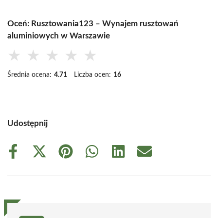
Oceń: Rusztowania123 – Wynajem rusztowań
aluminiowych w Warszawie
★
★
★
★
★
Średnia ocena:
4.71
Liczba ocen:
16
Udostępnij
Share
Share
Share
Share
Share
Share
on
on
on
on
on
on
Facebook
X
Pinterest
WhatsApp
LinkedIn
Email
(Twitter)