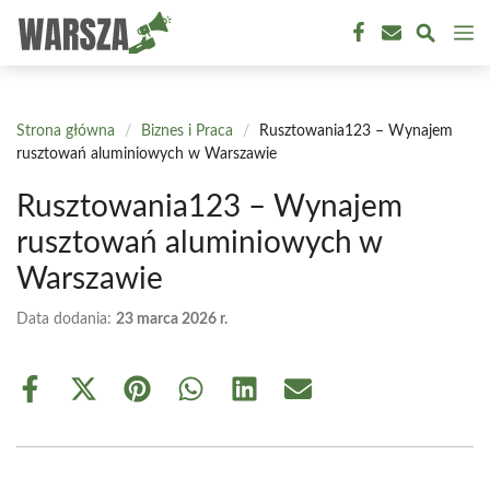
Przejdź
M
do
treści
Strona główna
/
Biznes i Praca
/
Rusztowania123 – Wynajem
rusztowań aluminiowych w Warszawie
Rusztowania123 – Wynajem
rusztowań aluminiowych w
Warszawie
Data dodania:
23 marca 2026 r.
Share
Share
Share
Share
Share
Share
on
on
on
on
on
on
Facebook
X
Pinterest
WhatsApp
LinkedIn
Email
(Twitter)