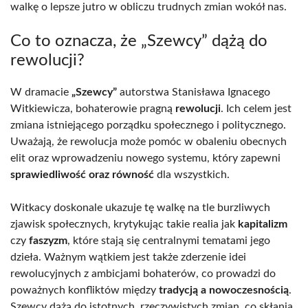
walkę o lepsze jutro w obliczu trudnych zmian wokół nas.
Co to oznacza, że „Szewcy” dążą do
rewolucji?
W dramacie
„Szewcy”
autorstwa Stanisława Ignacego
Witkiewicza, bohaterowie pragną
rewolucji
. Ich celem jest
zmiana istniejącego porządku społecznego i politycznego.
Uważają, że rewolucja może pomóc w obaleniu obecnych
elit oraz wprowadzeniu nowego systemu, który zapewni
sprawiedliwość oraz równość
dla wszystkich.
Witkacy doskonale ukazuje tę walkę na tle burzliwych
zjawisk społecznych, krytykując takie realia jak
kapitalizm
czy
faszyzm
, które stają się centralnymi tematami jego
dzieła. Ważnym wątkiem jest także zderzenie idei
rewolucyjnych z ambicjami bohaterów, co prowadzi do
poważnych konfliktów między
tradycją a nowoczesnością
.
Szewcy dążą do istotnych, rzeczywistych zmian, co skłania