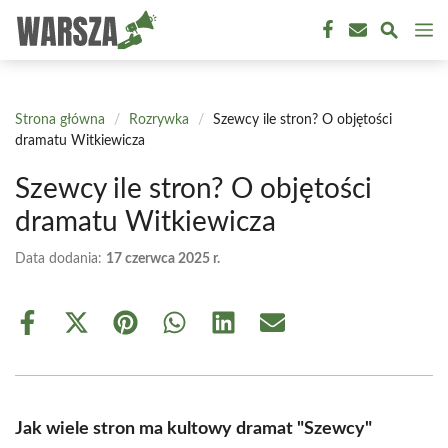
Przejdź
M
do
treści
Strona główna
/
Rozrywka
/
Szewcy ile stron? O objętości
dramatu Witkiewicza
Szewcy ile stron? O objętości
dramatu Witkiewicza
Data dodania:
17 czerwca 2025 r.
Share
Share
Share
Share
Share
Share
on
on
on
on
on
on
Facebook
X
Pinterest
WhatsApp
LinkedIn
Email
(Twitter)
Jak wiele stron ma kultowy dramat "Szewcy"