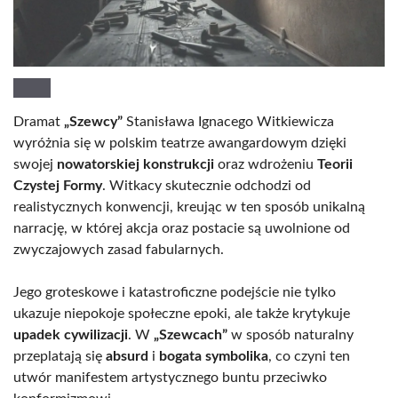
Dramat
„Szewcy”
Stanisława Ignacego Witkiewicza
wyróżnia się w polskim teatrze awangardowym dzięki
swojej
nowatorskiej konstrukcji
oraz wdrożeniu
Teorii
Czystej Formy
. Witkacy skutecznie odchodzi od
realistycznych konwencji, kreując w ten sposób unikalną
narrację, w której akcja oraz postacie są uwolnione od
zwyczajowych zasad fabularnych.
Jego groteskowe i katastroficzne podejście nie tylko
ukazuje niepokoje społeczne epoki, ale także krytykuje
upadek cywilizacji
. W
„Szewcach”
w sposób naturalny
przeplatają się
absurd
i
bogata symbolika
, co czyni ten
utwór manifestem artystycznego buntu przeciwko