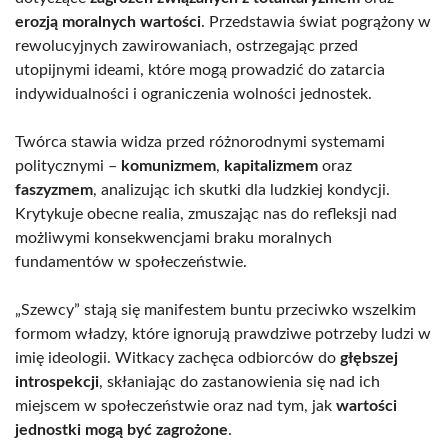
erozją moralnych wartości
. Przedstawia świat pogrążony w
rewolucyjnych zawirowaniach, ostrzegając przed
utopijnymi ideami, które mogą prowadzić do zatarcia
indywidualności i ograniczenia wolności jednostek.
Twórca stawia widza przed różnorodnymi systemami
politycznymi –
komunizmem
,
kapitalizmem
oraz
faszyzmem
, analizując ich skutki dla ludzkiej kondycji.
Krytykuje obecne realia, zmuszając nas do refleksji nad
możliwymi konsekwencjami braku moralnych
fundamentów w społeczeństwie.
„Szewcy” stają się manifestem buntu przeciwko wszelkim
formom władzy, które ignorują prawdziwe potrzeby ludzi w
imię ideologii. Witkacy zachęca odbiorców do
głębszej
introspekcji
, skłaniając do zastanowienia się nad ich
miejscem w społeczeństwie oraz nad tym, jak
wartości
jednostki mogą być zagrożone
.