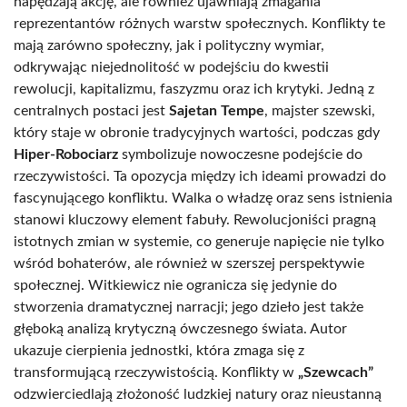
napędzają akcję, ale również ujawniają zmagania
reprezentantów różnych warstw społecznych. Konflikty te
mają zarówno społeczny, jak i polityczny wymiar,
odkrywając niejednolitość w podejściu do kwestii
rewolucji, kapitalizmu, faszyzmu oraz ich krytyki. Jedną z
centralnych postaci jest
Sajetan Tempe
, majster szewski,
który staje w obronie tradycyjnych wartości, podczas gdy
Hiper-Robociarz
symbolizuje nowoczesne podejście do
rzeczywistości. Ta opozycja między ich ideami prowadzi do
fascynującego konfliktu. Walka o władzę oraz sens istnienia
stanowi kluczowy element fabuły. Rewolucjoniści pragną
istotnych zmian w systemie, co generuje napięcie nie tylko
wśród bohaterów, ale również w szerszej perspektywie
społecznej. Witkiewicz nie ogranicza się jedynie do
stworzenia dramatycznej narracji; jego dzieło jest także
głęboką analizą krytyczną ówczesnego świata. Autor
ukazuje cierpienia jednostki, która zmaga się z
transformującą rzeczywistością. Konflikty w
„Szewcach”
odzwierciedlają złożoność ludzkiej natury oraz nieustanną