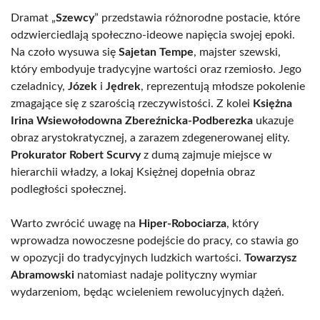
Dramat „
Szewcy
” przedstawia różnorodne postacie, które
odzwierciedlają społeczno-ideowe napięcia swojej epoki.
Na czoło wysuwa się
Sajetan Tempe
, majster szewski,
który embodyuje tradycyjne wartości oraz rzemiosło. Jego
czeladnicy,
Józek
i
Jędrek
, reprezentują młodsze pokolenie
zmagające się z szarością rzeczywistości. Z kolei
Księżna
Irina Wsiewołodowna Zbereźnicka-Podberezka
ukazuje
obraz arystokratycznej, a zarazem zdegenerowanej elity.
Prokurator Robert Scurvy
z dumą zajmuje miejsce w
hierarchii władzy, a lokaj Księżnej dopełnia obraz
podległości społecznej.
Warto zwrócić uwagę na
Hiper-Robociarza
, który
wprowadza nowoczesne podejście do pracy, co stawia go
w opozycji do tradycyjnych ludzkich wartości.
Towarzysz
Abramowski
natomiast nadaje polityczny wymiar
wydarzeniom, będąc wcieleniem rewolucyjnych dążeń.