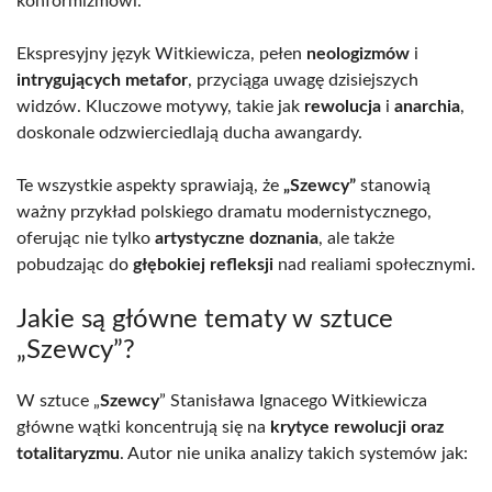
konformizmowi.
Ekspresyjny język Witkiewicza, pełen
neologizmów
i
intrygujących metafor
, przyciąga uwagę dzisiejszych
widzów. Kluczowe motywy, takie jak
rewolucja
i
anarchia
,
doskonale odzwierciedlają ducha awangardy.
Te wszystkie aspekty sprawiają, że
„Szewcy”
stanowią
ważny przykład polskiego dramatu modernistycznego,
oferując nie tylko
artystyczne doznania
, ale także
pobudzając do
głębokiej refleksji
nad realiami społecznymi.
Jakie są główne tematy w sztuce
„Szewcy”?
W sztuce „
Szewcy
” Stanisława Ignacego Witkiewicza
główne wątki koncentrują się na
krytyce rewolucji oraz
totalitaryzmu
. Autor nie unika analizy takich systemów jak: