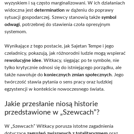
wyzyskiem i są często marginalizowani. W ich działaniach
widoczna jest
determination
w dążeniu do poprawy
sytuacji gospodarczej. Szewcy stanowią także
symbol
odwagi
, potrzebnej do stawienia czoła opresyjnym
systemom.
Wynikające z tego postacie, jak Sajetan Tempe i jego
czeladnicy, pokazują, jak różnorodni ludzie mogą wspierać
rewolucyjne idee
. Witkacy, sięgając po te symbole, nie
tylko krytycznie odnosi się do istniejącego porządku, ale
także nawołuje do
koniecznych zmian społecznych
. Jego
twórczość stawia pytania o sens pracy oraz ludzkiej
egzystencji w kontekście nowoczesnego świata.
Jakie przesłanie niosą historie
przedstawione w „Szewcach”?
W „Szewcach” Witkacy porusza istotne zagadnienia
dotyczące
zagrożeń związanych z totalitaryzmem
oraz