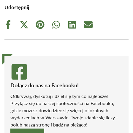
Udostępnij
Share
Share
Share
Share
Share
Share
on
on
on
on
on
on
Facebook
X
Pinterest
WhatsApp
LinkedIn
Email
(Twitter)
Dołącz do nas na Facebooku!
Odkrywaj, dyskutuj i dziel się tym co najlepsze!
Przyłącz się do naszej społeczności na Facebooku,
gdzie możesz dowiedzieć się więcej o lokalnych
wydarzeniach w Warszawie. Twoje zdanie się liczy -
polub naszą stronę i bądź na bieżąco!