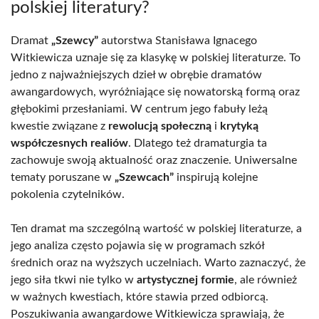
polskiej literatury?
Dramat
„Szewcy”
autorstwa Stanisława Ignacego
Witkiewicza uznaje się za klasykę w polskiej literaturze. To
jedno z najważniejszych dzieł w obrębie dramatów
awangardowych, wyróżniające się nowatorską formą oraz
głębokimi przesłaniami. W centrum jego fabuły leżą
kwestie związane z
rewolucją społeczną
i
krytyką
współczesnych realiów
. Dlatego też dramaturgia ta
zachowuje swoją aktualność oraz znaczenie. Uniwersalne
tematy poruszane w
„Szewcach”
inspirują kolejne
pokolenia czytelników.
Ten dramat ma szczególną wartość w polskiej literaturze, a
jego analiza często pojawia się w programach szkół
średnich oraz na wyższych uczelniach. Warto zaznaczyć, że
jego siła tkwi nie tylko w
artystycznej formie
, ale również
w ważnych kwestiach, które stawia przed odbiorcą.
Poszukiwania awangardowe Witkiewicza sprawiają, że