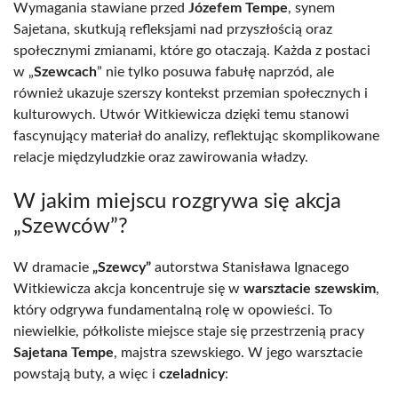
Wymagania stawiane przed
Józefem Tempe
, synem
Sajetana, skutkują refleksjami nad przyszłością oraz
społecznymi zmianami, które go otaczają. Każda z postaci
w „
Szewcach
” nie tylko posuwa fabułę naprzód, ale
również ukazuje szerszy kontekst przemian społecznych i
kulturowych. Utwór Witkiewicza dzięki temu stanowi
fascynujący materiał do analizy, reflektując skomplikowane
relacje międzyludzkie oraz zawirowania władzy.
W jakim miejscu rozgrywa się akcja
„Szewców”?
W dramacie
„Szewcy”
autorstwa Stanisława Ignacego
Witkiewicza akcja koncentruje się w
warsztacie szewskim
,
który odgrywa fundamentalną rolę w opowieści. To
niewielkie, półkoliste miejsce staje się przestrzenią pracy
Sajetana Tempe
, majstra szewskiego. W jego warsztacie
powstają buty, a więc i
czeladnicy
: