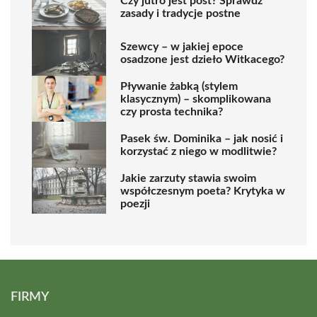
Czy jutro jest post? Sprawdź
zasady i tradycje postne
Szewcy – w jakiej epoce
osadzone jest dzieło Witkacego?
Pływanie żabką (stylem
klasycznym) – skomplikowana
czy prosta technika?
Pasek św. Dominika – jak nosić i
korzystać z niego w modlitwie?
Jakie zarzuty stawia swoim
współczesnym poeta? Krytyka w
poezji
FIRMY