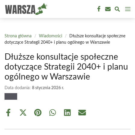
Przejdź
M
do
treści
Strona główna
/
Wiadomości
/
Dłuższe konsultacje społeczne
dotyczące Strategii 2040+ i planu ogólnego w Warszawie
Dłuższe konsultacje społeczne
dotyczące Strategii 2040+ i planu
ogólnego w Warszawie
Data dodania:
8 stycznia 2026 r.
Share
Share
Share
Share
Share
Share
on
on
on
on
on
on
Facebook
X
Pinterest
WhatsApp
LinkedIn
Email
(Twitter)