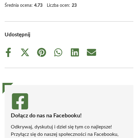
Średnia ocena:
4.73
Liczba ocen:
23
Udostępnij
Share
Share
Share
Share
Share
Share
on
on
on
on
on
on
Facebook
X
Pinterest
WhatsApp
LinkedIn
Email
(Twitter)
Dołącz do nas na Facebooku!
Odkrywaj, dyskutuj i dziel się tym co najlepsze!
Przyłącz się do naszej społeczności na Facebooku,