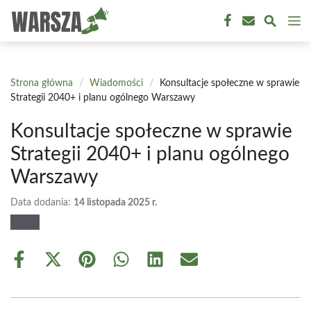
Przejdź
M
do
treści
Strona główna
/
Wiadomości
/
Konsultacje społeczne w sprawie
Strategii 2040+ i planu ogólnego Warszawy
Konsultacje społeczne w sprawie
Strategii 2040+ i planu ogólnego
Warszawy
Data dodania:
14 listopada 2025 r.
Share
Share
Share
Share
Share
Share
on
on
on
on
on
on
Facebook
X
Pinterest
WhatsApp
LinkedIn
Email
(Twitter)