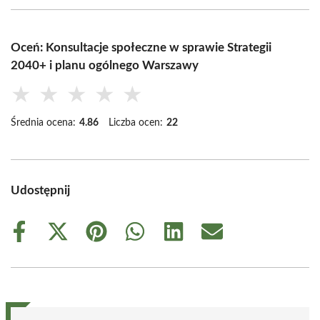
Oceń: Konsultacje społeczne w sprawie Strategii
2040+ i planu ogólnego Warszawy
★
★
★
★
★
Średnia ocena:
4.86
Liczba ocen:
22
Udostępnij
Share
Share
Share
Share
Share
Share
on
on
on
on
on
on
Facebook
X
Pinterest
WhatsApp
LinkedIn
Email
(Twitter)