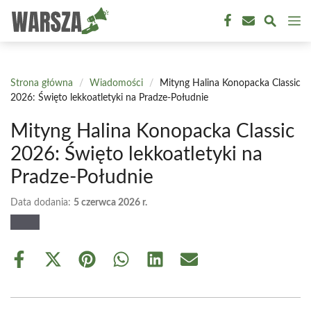
Przejdź
M
do
treści
Strona główna
/
Wiadomości
/
Mityng Halina Konopacka Classic
2026: Święto lekkoatletyki na Pradze-Południe
Mityng Halina Konopacka Classic
2026: Święto lekkoatletyki na
Pradze-Południe
Data dodania:
5 czerwca 2026 r.
Share
Share
Share
Share
Share
Share
on
on
on
on
on
on
Facebook
X
Pinterest
WhatsApp
LinkedIn
Email
(Twitter)