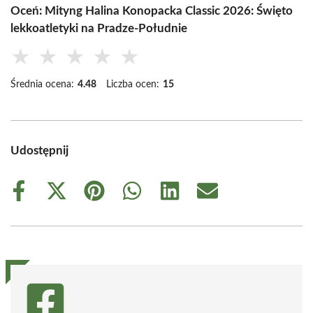
Oceń: Mityng Halina Konopacka Classic 2026: Święto
lekkoatletyki na Pradze-Południe
★
★
★
★
★
Średnia ocena:
4.48
Liczba ocen:
15
Udostępnij
Share
Share
Share
Share
Share
Share
on
on
on
on
on
on
Facebook
X
Pinterest
WhatsApp
LinkedIn
Email
(Twitter)