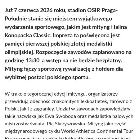
Już 7 czerwca 2026 roku, stadion OSiR Praga-
Południe stanie się miejscem wyjątkowego
wydarzenia sportowego, jakim jest mityng Halina
Konopacka Classic. Impreza ta poświęcona jest
pamięci pierwszej polskiej złotej medalistki
olimpijskiej. Rozpoczęcie zawodów zaplanowano na
godzinę 13:30, a wstęp na nie będzie bezpłatny.
Mityng łączy sportową rywalizację z hołdem dla
wybitnej postaci polskiego sportu.
W trakcie tegorocznej edycji mityngu, organizatorzy
przewidują obecność znakomitych lekkoatletek, zarówno z
Polski, jak i z zagranicy. Udział w zawodach zapowiedziały
takie nazwiska jak Ewa Swoboda oraz medalistka halowych
mistrzostw świata, Pia Skrzyszowska. Mityng jako część
międzynarodowego cyklu World Athletics Continental Tour
Bronze przyciąga czołówkę lekkoatletów, co podnosi jego