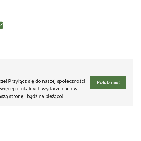
Share
on
Email
sze! Przyłącz się do naszej społeczności
Polub nas!
 więcej o lokalnych wydarzeniach w
szą stronę i bądź na bieżąco!