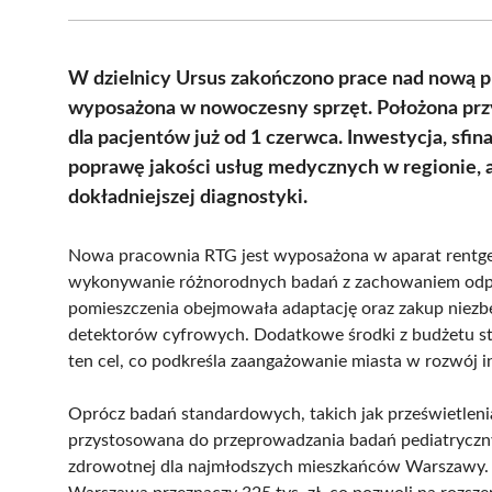
W dzielnicy Ursus zakończono prace nad nową p
wyposażona w nowoczesny sprzęt. Położona przy
dla pacjentów już od 1 czerwca. Inwestycja, sfi
poprawę jakości usług medycznych w regionie, a 
dokładniejszej diagnostyki.
Nowa pracownia RTG jest wyposażona w aparat rentgen
wykonywanie różnorodnych badań z zachowaniem odp
pomieszczenia obejmowała adaptację oraz zakup niezb
detektorów cyfrowych. Dodatkowe środki z budżetu sto
ten cel, co podkreśla zaangażowanie miasta w rozwój i
Oprócz badań standardowych, takich jak prześwietlenia 
przystosowana do przeprowadzania badań pediatryczny
zdrowotnej dla najmłodszych mieszkańców Warszawy. 