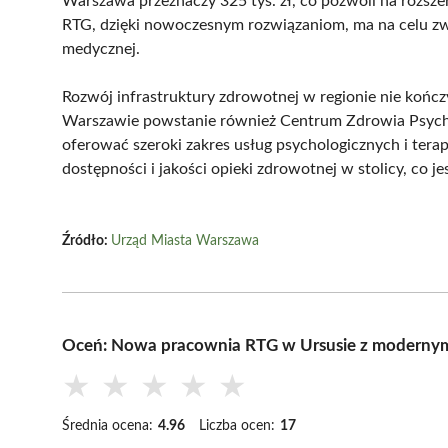
Warszawa przeznaczy 325 tys. zł, co pozwoli na rozsz
RTG, dzięki nowoczesnym rozwiązaniom, ma na celu zw
medycznej.
Rozwój infrastruktury zdrowotnej w regionie nie kończ
Warszawie powstanie również Centrum Zdrowia Psychic
oferować szeroki zakres usług psychologicznych i tera
dostępności i jakości opieki zdrowotnej w stolicy, co j
Źródło:
Urząd Miasta Warszawa
Oceń: Nowa pracownia RTG w Ursusie z modern
★
★
★
★
★
Średnia ocena:
4.96
Liczba ocen:
17