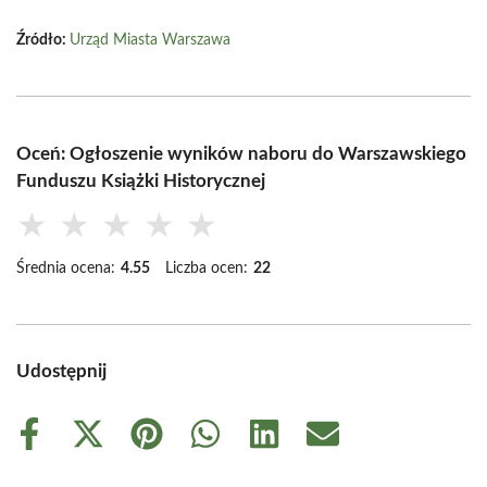
Źródło:
Urząd Miasta Warszawa
Oceń: Ogłoszenie wyników naboru do Warszawskiego
Funduszu Książki Historycznej
★
★
★
★
★
Średnia ocena:
4.55
Liczba ocen:
22
Udostępnij
Share
Share
Share
Share
Share
Share
on
on
on
on
on
on
Facebook
X
Pinterest
WhatsApp
LinkedIn
Email