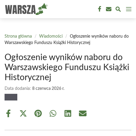
Przejdź
M
do
treści
Strona główna
/
Wiadomości
/
Ogłoszenie wyników naboru do
Warszawskiego Funduszu Książki Historycznej
Ogłoszenie wyników naboru do
Warszawskiego Funduszu Książki
Historycznej
Data dodania:
8 czerwca 2026 r.
Share
Share
Share
Share
Share
Share
on
on
on
on
on
on
Facebook
X
Pinterest
WhatsApp
LinkedIn
Email
(Twitter)