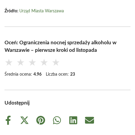
Źródło:
Urząd Miasta Warszawa
Oceń: Ograniczenia nocnej sprzedaży alkoholu w
Warszawie – pierwsze kroki od listopada
★
★
★
★
★
Średnia ocena:
4.96
Liczba ocen:
23
Udostępnij
Share
Share
Share
Share
Share
Share
on
on
on
on
on
on
Facebook
X
Pinterest
WhatsApp
LinkedIn
Email