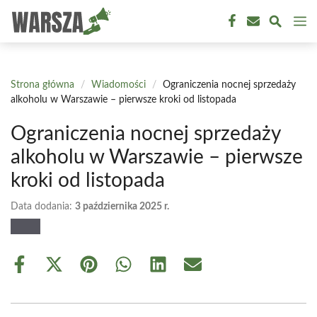
Przejdź
M
do
treści
Strona główna
/
Wiadomości
/
Ograniczenia nocnej sprzedaży
alkoholu w Warszawie – pierwsze kroki od listopada
Ograniczenia nocnej sprzedaży
alkoholu w Warszawie – pierwsze
kroki od listopada
Data dodania:
3 października 2025 r.
Share
Share
Share
Share
Share
Share
on
on
on
on
on
on
Facebook
X
Pinterest
WhatsApp
LinkedIn
Email
(Twitter)