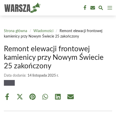
Przejdź
M
do
treści
Strona główna
/
Wiadomości
/
Remont elewacji frontowej
kamienicy przy Nowym Świecie 25 zakończony
Remont elewacji frontowej
kamienicy przy Nowym Świecie
25 zakończony
Data dodania:
14 listopada 2025 r.
Share
Share
Share
Share
Share
Share
on
on
on
on
on
on
Facebook
X
Pinterest
WhatsApp
LinkedIn
Email
(Twitter)