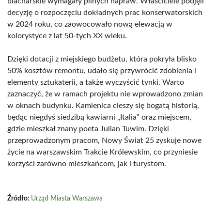
blacharskie wymagały pilnych napraw. Właściciele podjęli
decyzję o rozpoczęciu dokładnych prac konserwatorskich
w 2024 roku, co zaowocowało nową elewacją w
kolorystyce z lat 50-tych XX wieku.
Dzięki dotacji z miejskiego budżetu, która pokryła blisko
50% kosztów remontu, udało się przywrócić zdobienia i
elementy sztukaterii, a także wyczyścić tynki. Warto
zaznaczyć, że w ramach projektu nie wprowadzono zmian
w oknach budynku. Kamienica cieszy się bogatą historią,
będąc niegdyś siedzibą kawiarni „Italia” oraz miejscem,
gdzie mieszkał znany poeta Julian Tuwim. Dzięki
przeprowadzonym pracom, Nowy Świat 25 zyskuje nowe
życie na warszawskim Trakcie Królewskim, co przyniesie
korzyści zarówno mieszkańcom, jak i turystom.
Źródło:
Urząd Miasta Warszawa