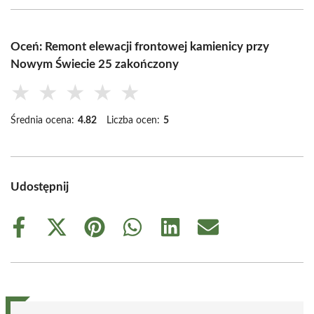
Oceń: Remont elewacji frontowej kamienicy przy
Nowym Świecie 25 zakończony
★
★
★
★
★
Średnia ocena:
4.82
Liczba ocen:
5
Udostępnij
Share
Share
Share
Share
Share
Share
on
on
on
on
on
on
Facebook
X
Pinterest
WhatsApp
LinkedIn
Email
(Twitter)