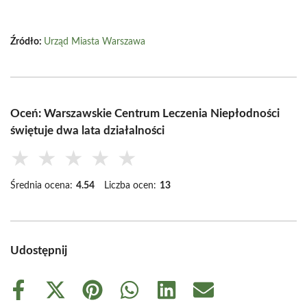
Źródło:
Urząd Miasta Warszawa
Oceń: Warszawskie Centrum Leczenia Niepłodności
świętuje dwa lata działalności
★
★
★
★
★
Średnia ocena:
4.54
Liczba ocen:
13
Udostępnij
Share
Share
Share
Share
Share
Share
on
on
on
on
on
on