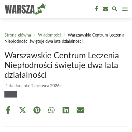
Przejdź
M
do
treści
Strona główna
/
Wiadomości
/
Warszawskie Centrum Leczenia
Niepłodności świętuje dwa lata działalności
Warszawskie Centrum Leczenia
Niepłodności świętuje dwa lata
działalności
Data dodania:
2 czerwca 2026 r.
Share
Share
Share
Share
Share
Share
on
on
on
on
on
on
Facebook
X
Pinterest
WhatsApp
LinkedIn
Email
(Twitter)