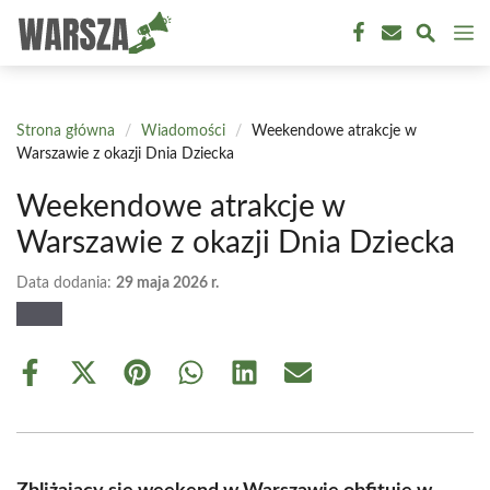
Przejdź
M
do
treści
Strona główna
/
Wiadomości
/
Weekendowe atrakcje w
Warszawie z okazji Dnia Dziecka
Weekendowe atrakcje w
Warszawie z okazji Dnia Dziecka
Data dodania:
29 maja 2026 r.
Share
Share
Share
Share
Share
Share
on
on
on
on
on
on
Facebook
X
Pinterest
WhatsApp
LinkedIn
Email
(Twitter)