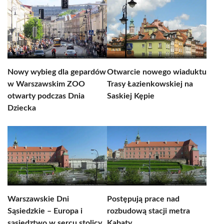
Nowy wybieg dla gepardów
Otwarcie nowego wiaduktu
w Warszawskim ZOO
Trasy Łazienkowskiej na
otwarty podczas Dnia
Saskiej Kępie
Dziecka
Warszawskie Dni
Postępują prace nad
Sąsiedzkie – Europa i
rozbudową stacji metra
sąsiedztwo w sercu stolicy
Kabaty