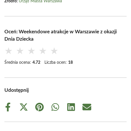
Źródło:
Urząd Miasta Warszawa
Oceń: Weekendowe atrakcje w Warszawie z okazji
Dnia Dziecka
★
★
★
★
★
Średnia ocena:
4.72
Liczba ocen:
18
Udostępnij
Share
Share
Share
Share
Share
Share
on
on
on
on
on
on
Facebook
X
Pinterest
WhatsApp
LinkedIn
Email
(Twitter)