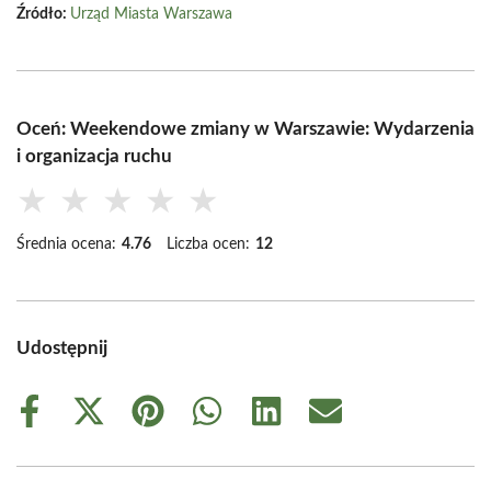
Źródło:
Urząd Miasta Warszawa
Oceń: Weekendowe zmiany w Warszawie: Wydarzenia
i organizacja ruchu
★
★
★
★
★
Średnia ocena:
4.76
Liczba ocen:
12
Udostępnij
Share
Share
Share
Share
Share
Share
on
on
on
on
on
on
Facebook
X
Pinterest
WhatsApp
LinkedIn
Email
(Twitter)