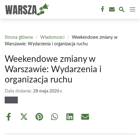
Przejdź
M
do
treści
Strona główna
/
Wiadomości
/
Weekendowe zmiany w
Warszawie: Wydarzenia i organizacja ruchu
Weekendowe zmiany w
Warszawie: Wydarzenia i
organizacja ruchu
Data dodania:
28 maja 2026 r.
Share
Share
Share
Share
Share
Share
on
on
on
on
on
on
Facebook
X
Pinterest
WhatsApp
LinkedIn
Email
(Twitter)