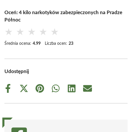
Oceń: 4 kilo narkotyków zabezpieczonych na Pradze
Północ
★
★
★
★
★
Średnia ocena:
4.99
Liczba ocen:
23
Udostępnij
Share
Share
Share
Share
Share
Share
on
on
on
on
on
on
Facebook
X
Pinterest
WhatsApp
LinkedIn
Email
(Twitter)