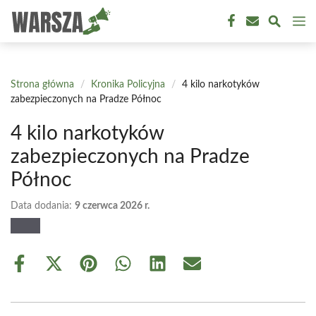
Przejdź
M
do
treści
Strona główna
/
Kronika Policyjna
/
4 kilo narkotyków
zabezpieczonych na Pradze Północ
4 kilo narkotyków
zabezpieczonych na Pradze
Północ
Data dodania:
9 czerwca 2026 r.
Share
Share
Share
Share
Share
Share
on
on
on
on
on
on
Facebook
X
Pinterest
WhatsApp
LinkedIn
Email
(Twitter)