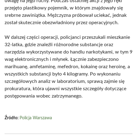
uwagę na jego ruchy. Podczas ostatniej akcji z jego ręki
przejęto plastikowy pojemnik, w którym znajdowały się
srebrne zawiniątka. Mężczyzna próbował uciekać, jednak
został skutecznie obezwładniony przez operacyjnych.
W dalszej części operacji, policjanci przeszukali mieszkanie
32-latka, gdzie znaleźli różnorodne substancje oraz
narzędzia wykorzystywane do handlu narkotykami, w tym 9
wag elektronicznych i młynek. Łącznie zabezpieczono
marihuanę, amfetaminę, mefedron, kokainę oraz heroinę, a
wszystkich substancji było 4 kilogramy. Po wykonaniu
szczegółowych analiz w laboratorium, sprawą zajmie się
prokuratura, która ujawni wszystkie szczegóły dotyczące
postępowania wobec zatrzymanego.
Źródło:
Policja Warszawa