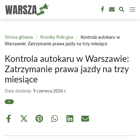
Przejdź
M
do
treści
Strona główna
/
Kronika Policyjna
/
Kontrola autokaru w
Warszawie: Zatrzymanie prawa jazdy na trzy miesiące
Kontrola autokaru w Warszawie:
Zatrzymanie prawa jazdy na trzy
miesiące
Data dodania:
9 czerwca 2026 r.
Share
Share
Share
Share
Share
Share
on
on
on
on
on
on
Facebook
X
Pinterest
WhatsApp
LinkedIn
Email
(Twitter)