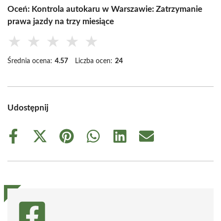
Oceń: Kontrola autokaru w Warszawie: Zatrzymanie
prawa jazdy na trzy miesiące
★
★
★
★
★
Średnia ocena:
4.57
Liczba ocen:
24
Udostępnij
Share
Share
Share
Share
Share
Share
on
on
on
on
on
on
Facebook
X
Pinterest
WhatsApp
LinkedIn
Email
(Twitter)