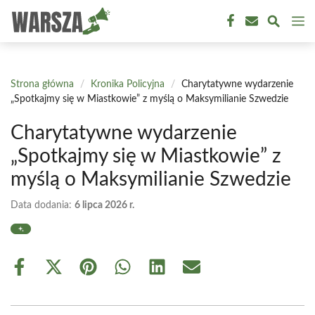
Przejdź
M
do
treści
Strona główna
/
Kronika Policyjna
/
Charytatywne wydarzenie
„Spotkajmy się w Miastkowie” z myślą o Maksymilianie Szwedzie
Charytatywne wydarzenie
„Spotkajmy się w Miastkowie” z
myślą o Maksymilianie Szwedzie
Data dodania:
6 lipca 2026 r.
Share
Share
Share
Share
Share
Share
on
on
on
on
on
on
Facebook
X
Pinterest
WhatsApp
LinkedIn
Email
(Twitter)