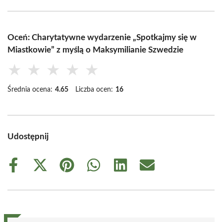
Oceń: Charytatywne wydarzenie „Spotkajmy się w
Miastkowie” z myślą o Maksymilianie Szwedzie
★
★
★
★
★
Średnia ocena:
4.65
Liczba ocen:
16
Udostępnij
Share
Share
Share
Share
Share
Share
on
on
on
on
on
on
Facebook
X
Pinterest
WhatsApp
LinkedIn
Email
(Twitter)