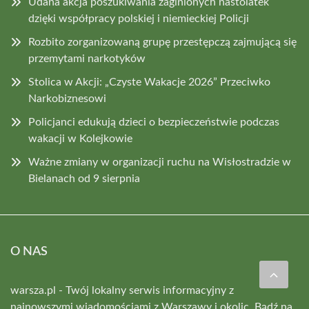
Udana akcja poszukiwania zaginionych nastolatek
dzięki współpracy polskiej i niemieckiej Policji
Rozbito zorganizowaną grupę przestępczą zajmującą się
przemytami narkotyków
Stolica w Akcji: „Czyste Wakacje 2026” Przeciwko
Narkobiznesowi
Policjanci edukują dzieci o bezpieczeństwie podczas
wakacji w Kolejkowie
Ważne zmiany w organizacji ruchu na Wisłostradzie w
Bielanach od 9 sierpnia
O NAS
warsza.pl - Twój lokalny serwis informacyjny z
najnowszymi wiadomościami z Warszawy i okolic. Bądź na