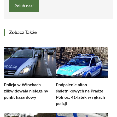
Polub nas!
Zobacz Także
Policja w Włochach
Podpalenie altan
zlikwidowała nielegalny
śmietnikowych na Pradze
punkt hazardowy
Północ: 41-latek w rękach
policji