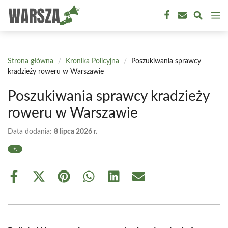
Przejdź
M
do
treści
Strona główna
/
Kronika Policyjna
/
Poszukiwania sprawcy
kradzieży roweru w Warszawie
Poszukiwania sprawcy kradzieży
roweru w Warszawie
Data dodania:
8 lipca 2026 r.
Share
Share
Share
Share
Share
Share
on
on
on
on
on
on
Facebook
X
Pinterest
WhatsApp
LinkedIn
Email
(Twitter)