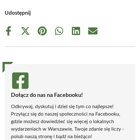
Udostępnij
Share
Share
Share
Share
Share
Share
on
on
on
on
on
on
Facebook
X
Pinterest
WhatsApp
LinkedIn
Email
(Twitter)
Dołącz do nas na Facebooku!
Odkrywaj, dyskutuj i dziel się tym co najlepsze!
Przyłącz się do naszej społeczności na Facebooku,
gdzie możesz dowiedzieć się więcej o lokalnych
wydarzeniach w Warszawie. Twoje zdanie się liczy -
polub naszą stronę i bądź na bieżąco!