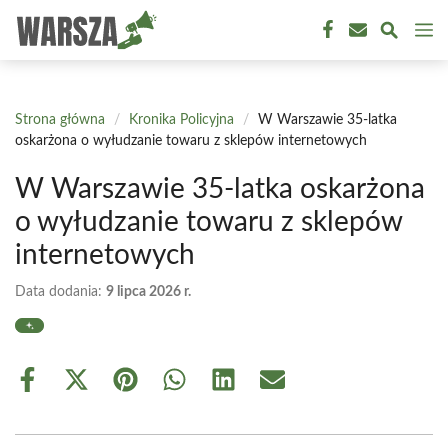
Przejdź
M
do
treści
Strona główna
/
Kronika Policyjna
/
W Warszawie 35-latka
oskarżona o wyłudzanie towaru z sklepów internetowych
W Warszawie 35-latka oskarżona
o wyłudzanie towaru z sklepów
internetowych
Data dodania:
9 lipca 2026 r.
Share
Share
Share
Share
Share
Share
on
on
on
on
on
on
Facebook
X
Pinterest
WhatsApp
LinkedIn
Email
(Twitter)