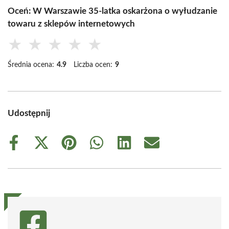
Oceń: W Warszawie 35-latka oskarżona o wyłudzanie
towaru z sklepów internetowych
★
★
★
★
★
Średnia ocena:
4.9
Liczba ocen:
9
Udostępnij
Share
Share
Share
Share
Share
Share
on
on
on
on
on
on
Facebook
X
Pinterest
WhatsApp
LinkedIn
Email
(Twitter)