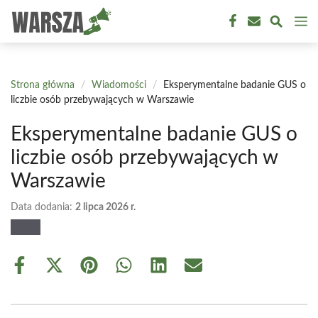
Przejdź
M
do
treści
Strona główna
/
Wiadomości
/
Eksperymentalne badanie GUS o
liczbie osób przebywających w Warszawie
Eksperymentalne badanie GUS o
liczbie osób przebywających w
Warszawie
Data dodania:
2 lipca 2026 r.
Share
Share
Share
Share
Share
Share
on
on
on
on
on
on
Facebook
X
Pinterest
WhatsApp
LinkedIn
Email
(Twitter)