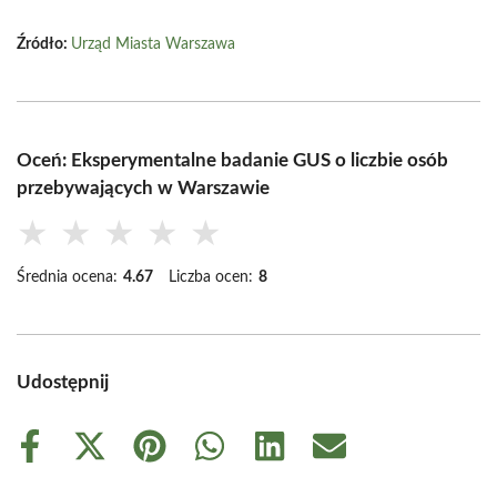
Źródło:
Urząd Miasta Warszawa
Oceń: Eksperymentalne badanie GUS o liczbie osób
przebywających w Warszawie
★
★
★
★
★
Średnia ocena:
4.67
Liczba ocen:
8
Udostępnij
Share
Share
Share
Share
Share
Share
on
on
on
on
on
on
Facebook
X
Pinterest
WhatsApp
LinkedIn
Email