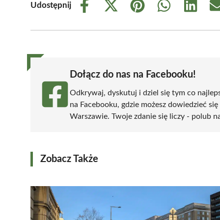
Udostępnij
Share
Share
Share
Share
Share
on
on
on
on
on
Facebook
X
Pinterest
WhatsApp
LinkedIn
(Twitter)
Dołącz do nas na Facebooku!
Odkrywaj, dyskutuj i dziel się tym co najlep
na Facebooku, gdzie możesz dowiedzieć się
Warszawie. Twoje zdanie się liczy - polub na
Zobacz Także