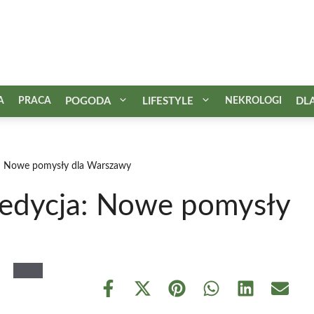
A
PRACA
POGODA
LIFESTYLE
NEKROLOGI
DL
a: Nowe pomysły dla Warszawy
 edycja: Nowe pomysły
Share
Share
Share
Share
Share
Share
on
on
on
on
on
on