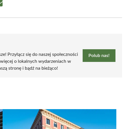
Share
on
Email
sze! Przyłącz się do naszej społeczności
Polub nas!
 więcej o lokalnych wydarzeniach w
szą stronę i bądź na bieżąco!