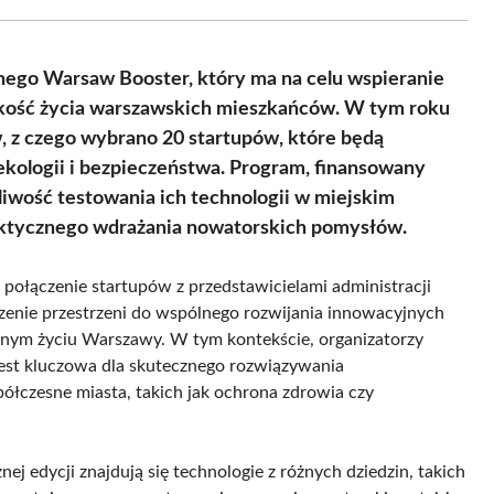
Facebook
X
Pinterest
WhatsApp
LinkedIn
Email
(Twitter)
jnego Warsaw Booster, który ma na celu wspieranie
kość życia warszawskich mieszkańców. W tym roku
, z czego wybrano 20 startupów, które będą
ekologii i bezpieczeństwa. Program, finansowany
liwość testowania ich technologii w miejskim
raktycznego wdrażania nowatorskich pomysłów.
połączenie startupów z przedstawicielami administracji
orzenie przestrzeni do wspólnego rozwijania innowacyjnych
nym życiu Warszawy. W tym kontekście, organizatorzy
jest kluczowa dla skutecznego rozwiązywania
ółczesne miasta, takich jak ochrona zdrowia czy
j edycji znajdują się technologie z różnych dziedzin, takich