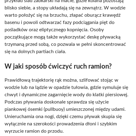
przykład siad żabkarski na macie, gdzie kolana pozostają
blisko siebie, a stopy układają się na zewnątrz. W wodzie
warto położyć się na brzuchu, złapać oburącz krawędź
basenu i powoli odtwarzać fazy podciągania pięt do
pośladków oraz eliptycznego kopnięcia. Osoby
początkujące mogą także wykorzystać deskę pływacką
trzymaną przed sobą, co pozwala w pełni skoncentrować
się na dolnych partiach ciała.
W jaki sposób ćwiczyć ruch ramion?
Prawidłową trajektorię rąk można, szlifować stojąc w
wodzie lub na lądzie w opadzie tułowia, gdzie symuluje się
chwyt i dynamiczne zagarnięcie wody do klatki piersiowej.
Podczas pływania doskonale sprawdza się użycie
piankowej ósemki (pullbuoy) umieszczonej między udami.
Unieruchamia ona nogi, dzięki czemu pływak skupia się
wyłącznie na szerokości prowadzenia dłoni i szybkim
wyrzucie ramion do przodu.