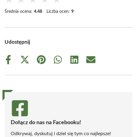
Średnia ocena:
4.48
Liczba ocen:
9
Udostępnij
Share
Share
Share
Share
Share
Share
on
on
on
on
on
on
Facebook
X
Pinterest
WhatsApp
LinkedIn
Email
(Twitter)
Dołącz do nas na Facebooku!
Odkrywaj, dyskutuj i dziel się tym co najlepsze!