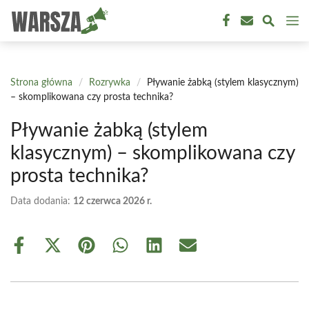
Przejdź
M
do
treści
Strona główna
/
Rozrywka
/
Pływanie żabką (stylem klasycznym)
– skomplikowana czy prosta technika?
Pływanie żabką (stylem
klasycznym) – skomplikowana czy
prosta technika?
Data dodania:
12 czerwca 2026 r.
Share
Share
Share
Share
Share
Share
on
on
on
on
on
on
Facebook
X
Pinterest
WhatsApp
LinkedIn
Email
(Twitter)