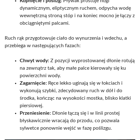
Kopnięcie i poślizg:
Pływak prostuje nogi
dynamicznym, eliptycznym ruchem, odpycha wodę
wewnętrzną stroną stóp i na koniec mocno je łączy z
obciągniętymi palcami.
Ruch rąk przygotowuje ciało do wynurzenia i wdechu, a
przebiega w następujących fazach:
Chwyt wody:
Z pozycji wyprostowanej dłonie rotują
na zewnątrz tak, aby małe palce kierowały się ku
powierzchni wody.
Zagarnięcie:
Ręce lekko uginają się w łokciach i
wykonują szybki, zdecydowany ruch w dół i do
środka, kończąc na wysokości mostka, blisko klatki
piersiowej.
Przeniesienie:
Dłonie łączą się i w linii prostej
błyskawicznie wracają do przodu, co pozwala
sylwetce ponownie wejść w fazę poślizgu.